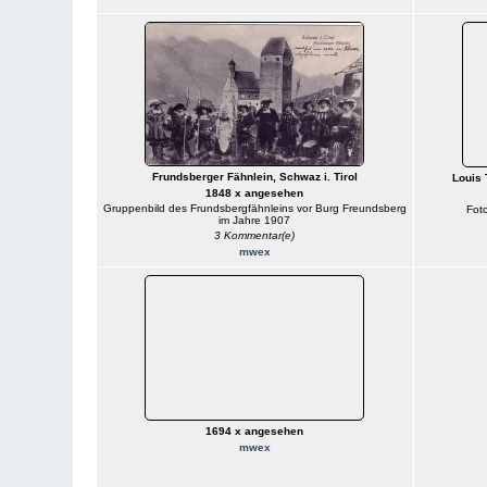
Frundsberger Fähnlein, Schwaz i. Tirol
Louis 
1848 x angesehen
Gruppenbild des Frundsbergfähnleins vor Burg Freundsberg
Foto
im Jahre 1907
3 Kommentar(e)
mwex
1694 x angesehen
mwex