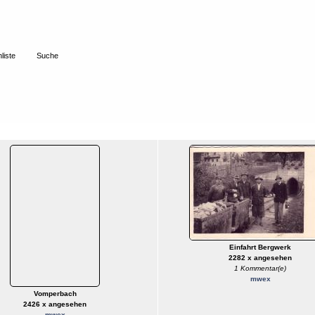
liste
Suche
Einfahrt Bergwerk
2282 x angesehen
1 Kommentar(e)
mwex
Vomperbach
2426 x angesehen
mwex