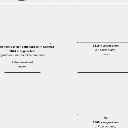
1819 x angesehen
Trenker vor der Veitskapelle in Schwaz
4 Kommentar(e)
1844 x angesehen
mwex
grafif s/w - zu den Filmaufnahmen .....
1 Kommentar(e)
mwex
NS
1668 x angesehen
1 Kommentar(e)