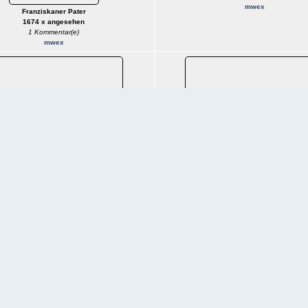
mwex
Franziskaner Pater
1674 x angesehen
1 Kommentar(e)
mwex
Am Inn / Innsteeg / Stadtzentrum
Luftbild Gesamtansicht -Schwaz 
1654 x angesehen
1650 x angesehen
 die Innbrücke und das Zentrum von Schwaz.
mwex
eben der Brücke das ehemalige GH Brücke.
1 Kommentar(e)
mwex