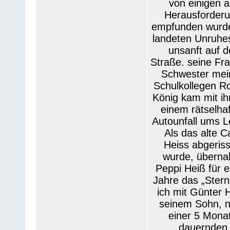
von einigen a
Herausforder
empfunden wurde
landeten Unruhes
unsanft auf d
Straße. seine Fra
Schwester mei
Schulkollegen 
König kam mit ih
einem rätselha
Autounfall ums L
Als das alte C
Heiss abgeris
wurde, übern
Peppi Heiß für e
Jahre das „Stern“
ich mit Günter 
seinem Sohn, 
einer 5 Mona
dauernden