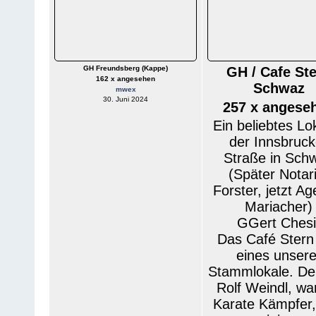
GH Freundsberg (Kappe)
GH / Cafe St
162 x angesehen
Schwaz
mwex
30. Juni 2024
257 x angese
Ein beliebtes Lok
der Innsbruck
Straße in Sch
(Später Notar
Forster, jetzt Ag
Mariacher)
GGert Chesi
Das Café Stern
eines unsere
Stammlokale. Der
Rolf Weindl, wa
Karate Kämpfer