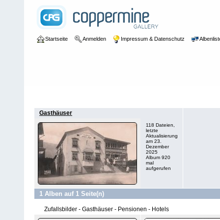
Startseite
Anmelden
Impressum & Datenschutz
Albenlist
Galerie
>
Straßen / Gebäude / Gasthäuser / Kirchen
>
Gasthäuser 
Gasthäuser
118 Dateien,
letzte
Aktualisierung
am 23.
Dezember
2025
Album 920
mal
aufgerufen
1 Alben auf 1 Seite(n)
Zufallsbilder - Gasthäuser - Pensionen - Hotels