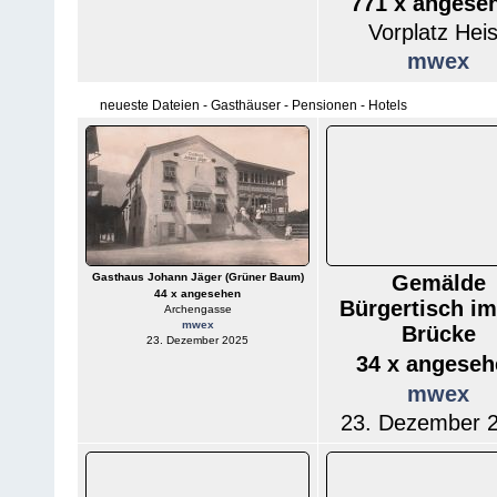
771 x angese
Vorplatz Hei
mwex
neueste Dateien - Gasthäuser - Pensionen - Hotels
Gasthaus Johann Jäger (Grüner Baum)
Gemälde
44 x angesehen
Bürgertisch i
Archengasse
mwex
Brücke
23. Dezember 2025
34 x angeseh
mwex
23. Dezember 