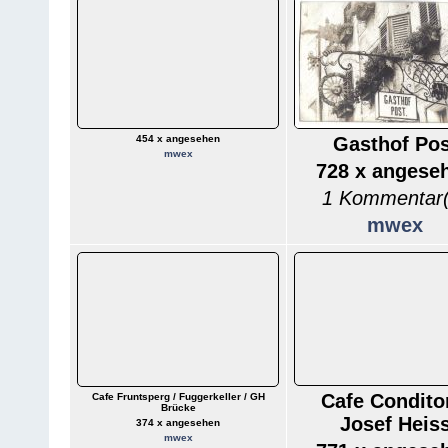
454 x angesehen
Gasthof Pos
mwex
728 x angese
1 Kommentar(
mwex
Cafe Condito
Cafe Fruntsperg / Fuggerkeller / GH
Brücke
Josef Heis
374 x angesehen
mwex